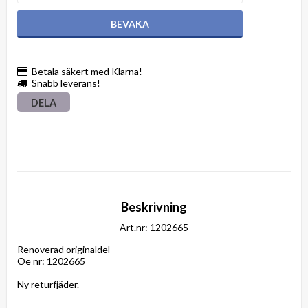
BEVAKA
Betala säkert med Klarna!
Snabb leverans!
DELA
Beskrivning
Art.nr: 1202665
Renoverad originaldel

Oe nr: 1202665

Ny returfjäder.