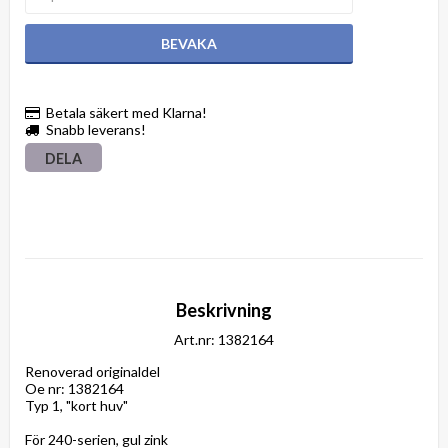
BEVAKA
Betala säkert med Klarna!
Snabb leverans!
DELA
Beskrivning
Art.nr: 1382164
Renoverad originaldel

Oe nr: 1382164

Typ 1, "kort huv"

För 240-serien, gul zink
