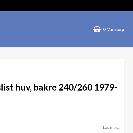
0
Varukorg
list huv, bakre 240/260 1979-
Läs mer...