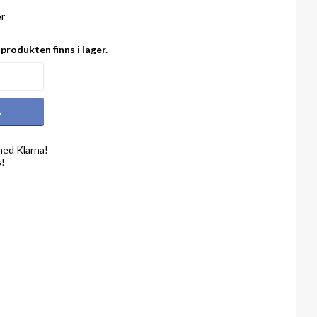
er
produkten finns i lager.
A
med Klarna!
s!