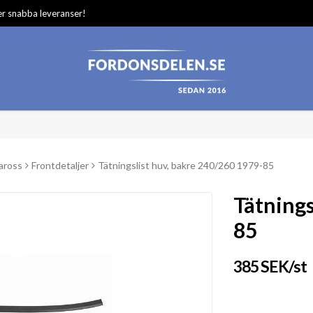
ger snabba leveranser!
aross
Frontdetaljer
Tätningslist huv, bakre 240/260 1979-85
Tätnings
85
385 SEK/st