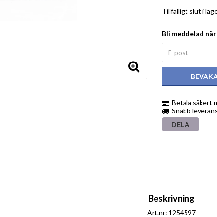
Tillfälligt slut i lag
Bli meddelad när 
BEVAK
Betala säkert 
Snabb leveran
DELA
Beskrivning
Art.nr: 1254597