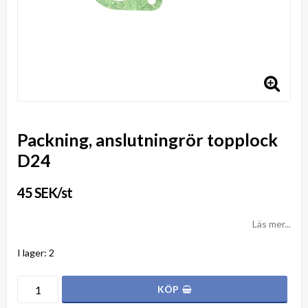
Packning, anslutningrör topplock
D24
45 SEK/st
Läs mer...
I lager: 2
KÖP