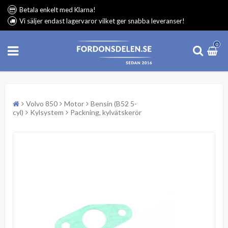
Betala enkelt med Klarna!
Vi säljer endast lagervaror vilket ger snabba leveranser!
0
Volvo 850
Motor
Bensin (B52 5-
cyl)
Kylsystem
Packning, kylvätskerör