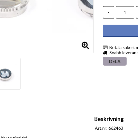
-
Betala säkert 
Snabb leveran
DELA
Beskrivning
Art.nr: 662463
Ny originaldel
