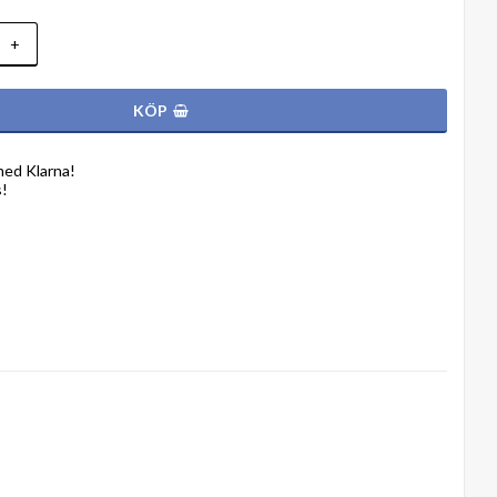
+
KÖP
med Klarna!
s!