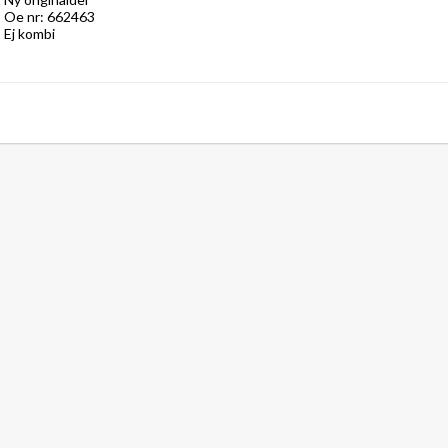
Oe nr: 662463

Ej kombi