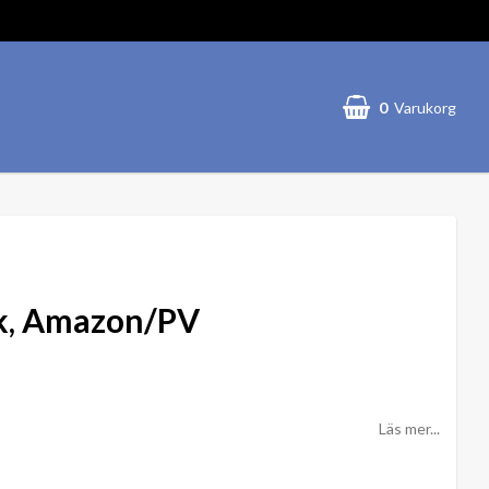
0
Varukorg
k, Amazon/PV
Läs mer...