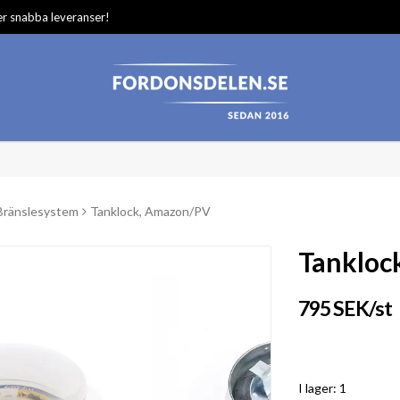
ger snabba leveranser!
Bränslesystem
Tanklock, Amazon/PV
Tankloc
795 SEK/st
I lager: 1